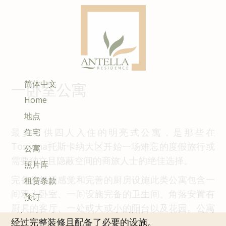
简体中文
一卧室公寓
Home
地点
最多可供四人入住的明亮式公寓，是那些在
住宅
Toscana托斯卡纳大区开始一场难忘的度假旅行或
公寓
需要独立且隐蔽空间的商旅人士的绝佳选择。
照片库
完备的舒适感觉和完善的厨房设施此类公寓包含一
租赁条款
间双人卧室、一间设施完备的卫生间、角落安置有
预订
厨具的客厅、一处或大或小的阳台以及花园。公寓
经过完整装修且配备了必要的设施。