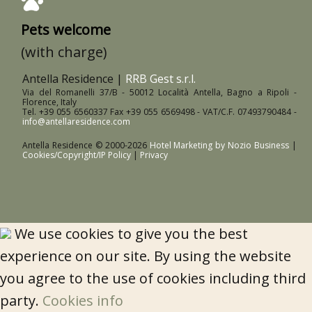
Pets welcome
(with charge)
Antella Residence |
RRB Gest s.r.l.
Via del Romanelli 37/B - 50012 Località Antella, Bagno a Ripoli -
Florence, Italy
Tel. +39 055 6560337 Fax +39 055 6569498 - VAT/C.F. 07493790484 -
info@antellaresidence.com
Antella Residence © 2000-
2026
Hotel Marketing by Nozio Business
|
Cookies/Copyright/IP Policy
|
Privacy
We use cookies to give you the best
experience on our site. By using the website
you agree to the use of cookies including third
party.
Cookies info