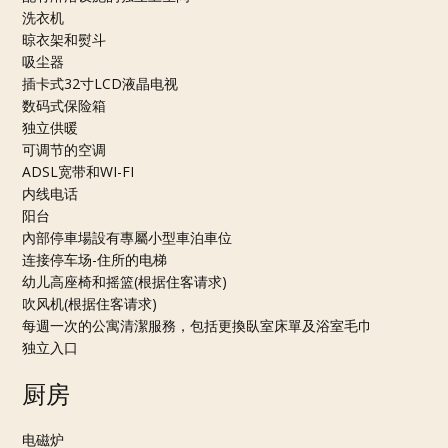
洗衣机
晾衣架和熨斗
吸尘器
插卡式32寸LCD液晶电视
数码式保险箱
独立供暖
可调节的空调
ADSL宽带和WI-FI
内线电话
阳台
內部停車場設有專屬小型車泊車位
连接停车场-住所的电梯
幼儿高座椅和摇篮(根据住客请求)
吹风机(根据住客请求)
每週一次的公寓清潔服務，包括更換臥室床單及浴室毛巾
独立入口
厨房
电磁炉